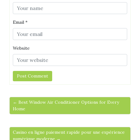
Email
*
Website
← Best Window Air Conditioner Options for Every
Home
Casino en ligne paiement rapide pour une expérience
numérique moderne →