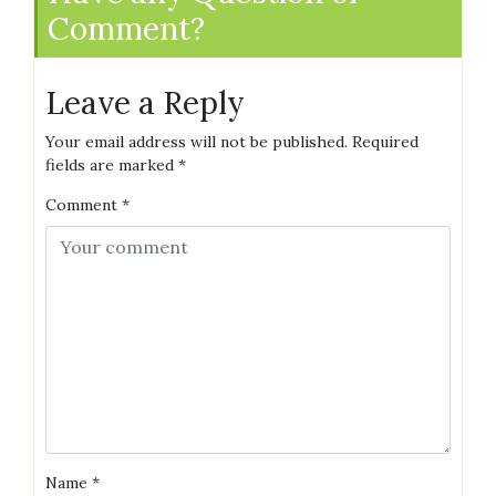
Comment?
Leave a Reply
Your email address will not be published.
Required
fields are marked
*
Comment
*
Name
*