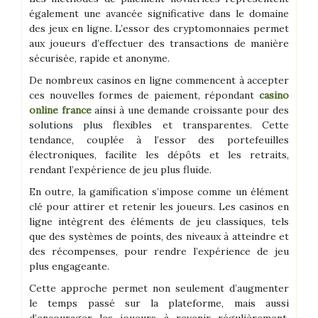
également une avancée significative dans le domaine
des jeux en ligne. L’essor des cryptomonnaies permet
aux joueurs d’effectuer des transactions de manière
sécurisée, rapide et anonyme.
De nombreux casinos en ligne commencent à accepter
ces nouvelles formes de paiement, répondant
casino
online france
ainsi à une demande croissante pour des
solutions plus flexibles et transparentes. Cette
tendance, couplée à l’essor des portefeuilles
électroniques, facilite les dépôts et les retraits,
rendant l’expérience de jeu plus fluide.
En outre, la gamification s’impose comme un élément
clé pour attirer et retenir les joueurs. Les casinos en
ligne intègrent des éléments de jeu classiques, tels
que des systèmes de points, des niveaux à atteindre et
des récompenses, pour rendre l’expérience de jeu
plus engageante.
Cette approche permet non seulement d’augmenter
le temps passé sur la plateforme, mais aussi
d’encourager les joueurs à revenir régulièrement.