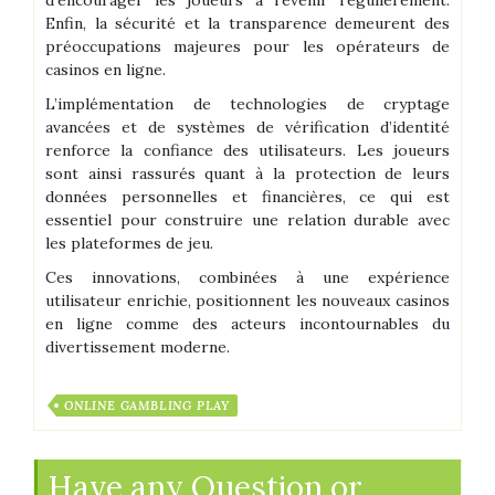
Enfin, la sécurité et la transparence demeurent des
préoccupations majeures pour les opérateurs de
casinos en ligne.
L’implémentation de technologies de cryptage
avancées et de systèmes de vérification d’identité
renforce la confiance des utilisateurs. Les joueurs
sont ainsi rassurés quant à la protection de leurs
données personnelles et financières, ce qui est
essentiel pour construire une relation durable avec
les plateformes de jeu.
Ces innovations, combinées à une expérience
utilisateur enrichie, positionnent les nouveaux casinos
en ligne comme des acteurs incontournables du
divertissement moderne.
ONLINE GAMBLING PLAY
Have any Question or