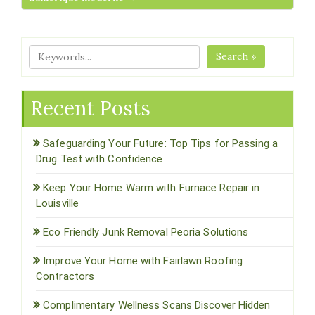
Search »
Recent Posts
Safeguarding Your Future: Top Tips for Passing a
Drug Test with Confidence
Keep Your Home Warm with Furnace Repair in
Louisville
Eco Friendly Junk Removal Peoria Solutions
Improve Your Home with Fairlawn Roofing
Contractors
Complimentary Wellness Scans Discover Hidden