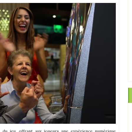
s du jeu, offrant aux joueurs une expérience numérique