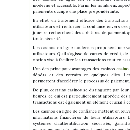
moderne et accessible. Parmi les nombreux aspects 
paiements occupe une place prépondérante.
En effet, un traitement efficace des transactions 
utilisateurs et renforcer la confiance envers ce
joueurs recherchent des solutions de paiement qu
toute sécurité.
Les casinos en ligne modernes proposent une va
utilisateurs. Qu’il s’agisse de cartes de crédit, 
option vise à faciliter les transactions tout en a
L’un des principaux avantages des casinos
casino
dépôts et des retraits en quelques clics. Le
permettent d’accélérer le processus de paiement, o
De plus, certains casinos se distinguent par leur
heures, ce qui est particulièrement apprécié des 
transactions est également un élément crucial à c
Les casinos en ligne de confiance mettent en œuv
informations financières de leurs utilisateurs
systèmes d’authentification sécurisés, garan
environnement sûr, minimisant ainsi les risques de