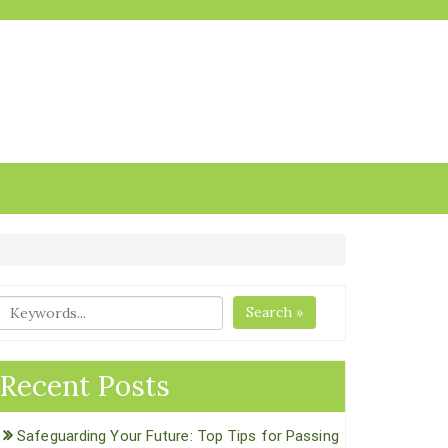
Search »
Recent Posts
Safeguarding Your Future: Top Tips for Passing