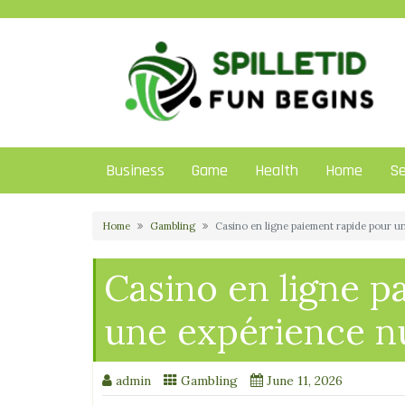
Skip
to
content
Business
Game
Health
Home
Se
Home
Gambling
Casino en ligne paiement rapide pour 
Casino en ligne p
une expérience 
admin
Gambling
June 11, 2026