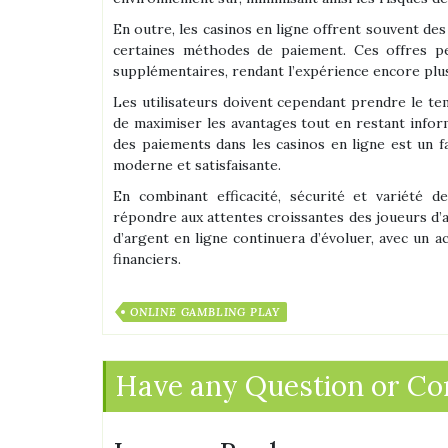
En outre, les casinos en ligne offrent souvent des
certaines méthodes de paiement. Ces offres pe
supplémentaires, rendant l’expérience encore plus
Les utilisateurs doivent cependant prendre le tem
de maximiser les avantages tout en restant inform
des paiements dans les casinos en ligne est un 
moderne et satisfaisante.
En combinant efficacité, sécurité et variété 
répondre aux attentes croissantes des joueurs d’auj
d’argent en ligne continuera d’évoluer, avec un a
financiers.
ONLINE GAMBLING PLAY
Have any Question or C