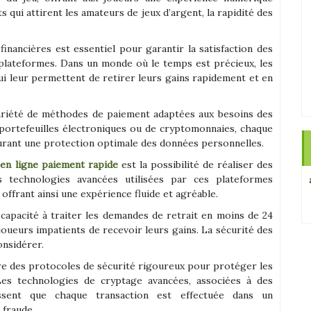
qui attirent les amateurs de jeux d’argent, la rapidité des
financières est essentiel pour garantir la satisfaction des
s plateformes. Dans un monde où le temps est précieux, les
i leur permettent de retirer leurs gains rapidement et en
riété de méthodes de paiement adaptées aux besoins des
de portefeuilles électroniques ou de cryptomonnaies, chaque
ssurant une protection optimale des données personnelles.
 en ligne paiement rapide
est la possibilité de réaliser des
s technologies avancées utilisées par ces plateformes
ffrant ainsi une expérience fluide et agréable.
 capacité à traiter les demandes de retrait en moins de 24
joueurs impatients de recevoir leurs gains. La sécurité des
onsidérer.
re des protocoles de sécurité rigoureux pour protéger les
. Les technologies de cryptage avancées, associées à des
tissent que chaque transaction est effectuée dans un
 fraude.