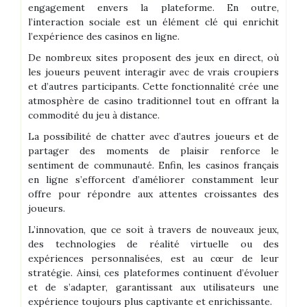
engagement envers la plateforme. En outre,
l’interaction sociale est un élément clé qui enrichit
l’expérience des casinos en ligne.
De nombreux sites proposent des jeux en direct, où
les joueurs peuvent interagir avec de vrais croupiers
et d’autres participants. Cette fonctionnalité crée une
atmosphère de casino traditionnel tout en offrant la
commodité du jeu à distance.
La possibilité de chatter avec d’autres joueurs et de
partager des moments de plaisir renforce le
sentiment de communauté. Enfin, les casinos français
en ligne s’efforcent d’améliorer constamment leur
offre pour répondre aux attentes croissantes des
joueurs.
L’innovation, que ce soit à travers de nouveaux jeux,
des technologies de réalité virtuelle ou des
expériences personnalisées, est au cœur de leur
stratégie. Ainsi, ces plateformes continuent d’évoluer
et de s’adapter, garantissant aux utilisateurs une
expérience toujours plus captivante et enrichissante.