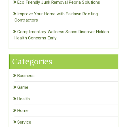
Eco Friendly Junk Removal Peoria Solutions
Improve Your Home with Fairlawn Roofing
Contractors
Complimentary Wellness Scans Discover Hidden
Health Concerns Early
Categories
Business
Game
Health
Home
Service