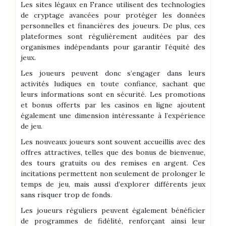
Les sites légaux en France utilisent des technologies
de cryptage avancées pour protéger les données
personnelles et financières des joueurs. De plus, ces
plateformes sont régulièrement auditées par des
organismes indépendants pour garantir l’équité des
jeux.
Les joueurs peuvent donc s’engager dans leurs
activités ludiques en toute confiance, sachant que
leurs informations sont en sécurité. Les promotions
et bonus offerts par les casinos en ligne ajoutent
également une dimension intéressante à l’expérience
de jeu.
Les nouveaux joueurs sont souvent accueillis avec des
offres attractives, telles que des bonus de bienvenue,
des tours gratuits ou des remises en argent. Ces
incitations permettent non seulement de prolonger le
temps de jeu, mais aussi d’explorer différents jeux
sans risquer trop de fonds.
Les joueurs réguliers peuvent également bénéficier
de programmes de fidélité, renforçant ainsi leur