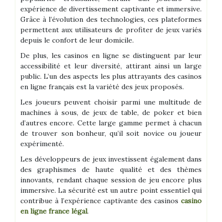
expérience de divertissement captivante et immersive.
Grâce à l’évolution des technologies, ces plateformes
permettent aux utilisateurs de profiter de jeux variés
depuis le confort de leur domicile.
De plus, les casinos en ligne se distinguent par leur
accessibilité et leur diversité, attirant ainsi un large
public. L’un des aspects les plus attrayants des casinos
en ligne français est la variété des jeux proposés.
Les joueurs peuvent choisir parmi une multitude de
machines à sous, de jeux de table, de poker et bien
d’autres encore. Cette large gamme permet à chacun
de trouver son bonheur, qu’il soit novice ou joueur
expérimenté.
Les développeurs de jeux investissent également dans
des graphismes de haute qualité et des thèmes
innovants, rendant chaque session de jeu encore plus
immersive. La sécurité est un autre point essentiel qui
contribue à l’expérience captivante des casinos
casino
en ligne france légal
.